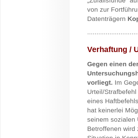
„Zufallsfunde“ a
von zur Fortführ
Datenträgern
Ko
...........................
Verhaftung / 
Gegen einen der
Untersuchungsh
vorliegt.
Im Gegen
Urteil/Strafbefehl
eines Haftbefeh
hat keinerlei Mög
seinem sozialen 
Betroffenen wird
Situation in Ken