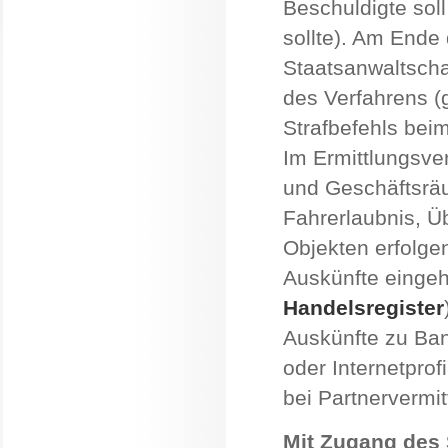
Beschuldigte so
sollte). Am Ende 
Staatsanwaltscha
des Verfahrens (g
Strafbefehls beim
Im Ermittlungsv
und Geschäftsrä
Fahrerlaubnis, 
Objekten erfolge
Auskünfte eingeho
Handelsregister
Auskünfte zu Ba
oder Internetprof
bei Partnervermit
Mit Zugang des 