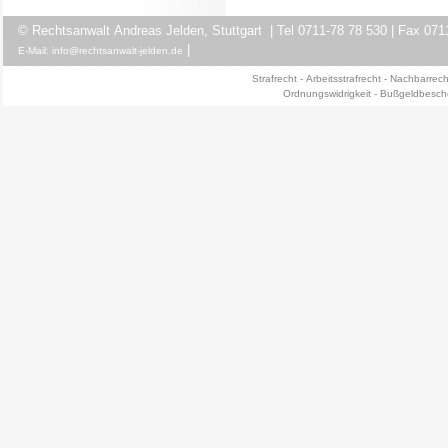
© Rechtsanwalt Andreas Jelden, Stuttgart | Tel 0711-78 78 530 | Fax 071
|
E-Ma
il: info@rechtsanwalt-jelden.de
Strafrech
t -
Arbeitsstrafrecht
-
Nachbarrech
Ordnungswidrigkeit
-
Bußgeldbesch