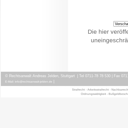
Die hier veröf
uneingeschrä
© Rechtsanwalt Andreas Jelden, Stuttgart | Tel 0711-78 78 530 | Fax 071
|
E-Ma
il: info@rechtsanwalt-jelden.de
Strafrech
t -
Arbeitsstrafrecht
-
Nachbarrech
Ordnungswidrigkeit
-
Bußgeldbesch