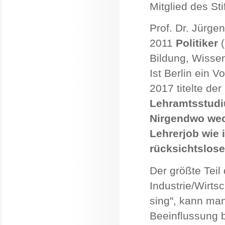
Mitglied des St
Prof. Dr. Jürgen
2011
Politiker
(
Bildung, Wisse
Ist Berlin ein V
2017 titelte der
Lehramtsstudi
Nirgendwo wech
Lehrerjob wie i
rücksichtslos
Der größte Teil
Industrie/Wirts
sing", kann man
Beeinflussung b