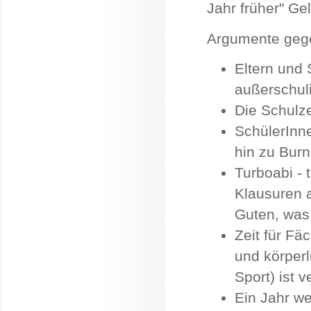
Jahr früher" Ge
Argumente geg
Eltern und 
außerschuli
Die Schulze
SchülerInn
hin zu Burn
Turboabi - t
Klausuren a
Guten, was 
Zeit für Fäc
und körperl
Sport) ist v
Ein Jahr we