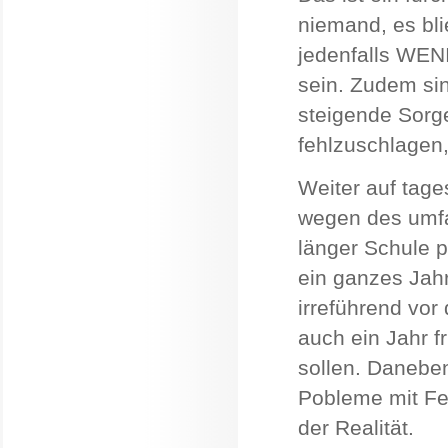
niemand, es bli
jedenfalls WENI
sein. Zudem sin
steigende Sorg
fehlzuschlagen,
Weiter auf tag
wegen des umfa
länger Schule p
ein ganzes Jahr
irreführend vor
auch ein Jahr f
sollen. Daneben
Pobleme mit Feh
der Realität.