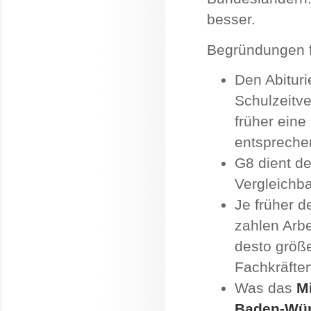
besser.
Begründungen f
Den Abituri
Schulzeitve
früher eine
entsprechen
G8 dient de
Vergleichba
Je früher d
zahlen Arbe
desto größe
Fachkräften
Was das
Mi
Baden-Wür