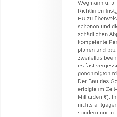
Wegmann u. a. 
Richtlinien fris
EU zu überweise
schonen und di
schädlichen Ab
kompetente Per
planen und baue
zweifellos beei
es fast vergess
genehmigten rd.
Der Bau des Go
erfolgte im Zeit
Milliarden €). 
nichts entgege
sondern nur in 