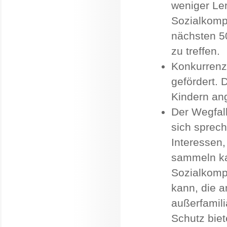
weniger Le
Sozialkomp
nächsten 5
zu treffen.
Konkurrenzd
gefördert. 
Kindern a
Der Wegfall
sich sprech
Interessen
sammeln ka
Sozialkomp
kann, die 
außerfamil
Schutz biete