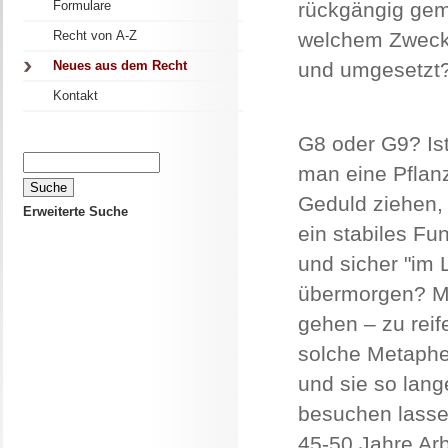
Formulare
rückgängig gem
Recht von A-Z
welchem Zweck 
Neues aus dem Recht
und umgesetzt
Kontakt
G8 oder G9? Ist
man eine Pflan
Geduld ziehen, 
Erweiterte Suche
ein stabiles Fu
und sicher "im
übermorgen? Mu
gehen – zu reif
solche Metaphe
und sie so lang
besuchen lasse
45-50 Jahre Arb