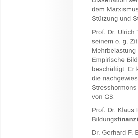
dem Marxismus-L
Stützung und St
Prof. Dr. Ulric
seinem o. g. Zi
Mehrbelastung de
Empirische Bil
beschäftigt. Er
die nachgewies
Stresshormons C
von G8.
Prof. Dr. Klaus
Bildungs
finanz
Dr. Gerhard F. B