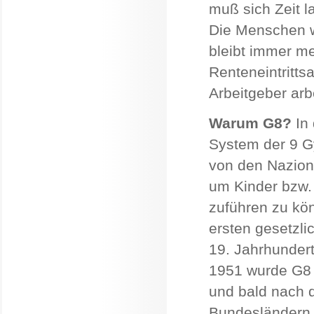
muß sich Zeit l
Die Menschen w
bleibt immer m
Renteneintrittsa
Arbeitgeber arb
Warum G8?
In 
System der 9 G
von den Naziona
um Kinder bzw.
zuführen zu kö
ersten gesetzli
19. Jahrhundert
1951 wurde G8 
und bald nach 
Bundesländern.