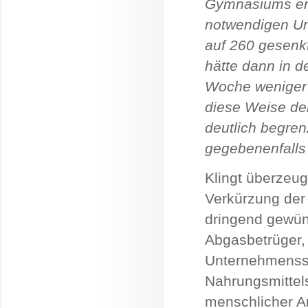
Gymnasiums ent
notwendigen Un
auf 260 gesenkt
hätte dann in d
Woche weniger 
diese Weise de
deutlich begre
gegebenenfalls
Klingt überzeug
Verkürzung der
dringend gewüns
Abgasbetrüger, 
Unternehmensst
Nahrungsmittel
menschlicher Ar