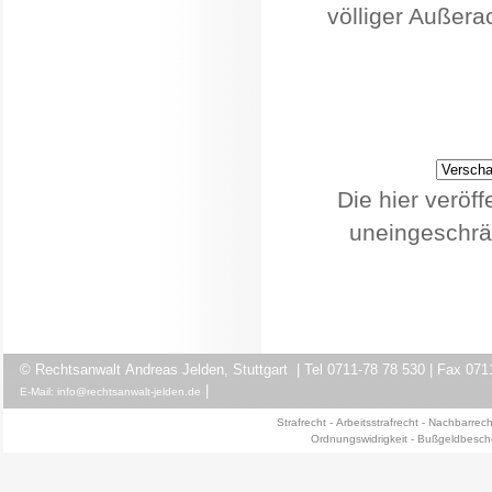
völliger Außera
Die hier veröf
uneingeschrä
© Rechtsanwalt Andreas Jelden, Stuttgart | Tel 0711-78 78 530 | Fax 071
|
E-Ma
il: info@rechtsanwalt-jelden.de
Strafrech
t -
Arbeitsstrafrecht
-
Nachbarrech
Ordnungswidrigkeit
-
Bußgeldbesch