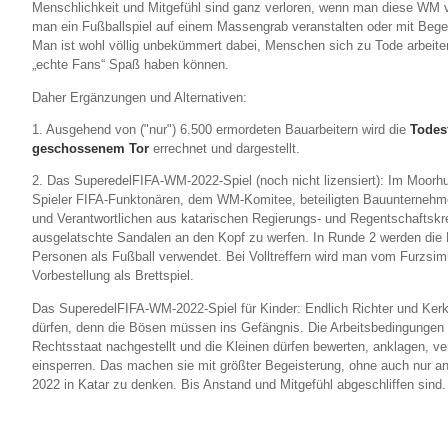
Menschlichkeit und Mitgefühl sind ganz verloren, wenn man diese WM v
man ein Fußballspiel auf einem Massengrab veranstalten oder mit Bege
Man ist wohl völlig unbekümmert dabei, Menschen sich zu Tode arbeiten
„echte Fans“ Spaß haben können.
Daher Ergänzungen und Alternativen:
1. Ausgehend von ("nur") 6.500 ermordeten Bauarbeitern wird die
Todes
geschossenem Tor
errechnet und dargestellt.
2. Das SuperedelFIFA-WM-2022-Spiel (noch nicht lizensiert): Im Moorhu
Spieler FIFA-Funktonären, dem WM-Komitee, beteiligten Bauunternehmer
und Verantwortlichen aus katarischen Regierungs- und Regentschaftskr
ausgelatschte Sandalen an den Kopf zu werfen. In Runde 2 werden die Hi
Personen als Fußball verwendet. Bei Volltreffern wird man vom Furzsimu
Vorbestellung als Brettspiel.
Das SuperedelFIFA-WM-2022-Spiel für Kinder: Endlich Richter und Kerk
dürfen, denn die Bösen müssen ins Gefängnis. Die Arbeitsbedingungen
Rechtsstaat nachgestellt und die Kleinen dürfen bewerten, anklagen, ver
einsperren. Das machen sie mit größter Begeisterung, ohne auch nur a
2022 in Katar zu denken. Bis Anstand und Mitgefühl abgeschliffen sind.