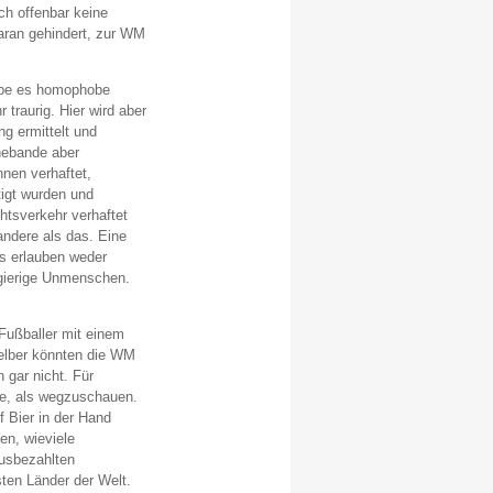
ich offenbar keine
daran gehindert, zur WM
gebe es homophobe
traurig. Hier wird aber
g ermittelt und
nebande aber
nen verhaftet,
tigt wurden und
tsverkehr verhaftet
andere als das. Eine
s erlauben weder
gierige Unmenschen.
 Fußballer mit einem
selber könnten die WM
 gar nicht. Für
ve, als wegzuschauen.
 Bier in der Hand
en, wieviele
usbezahlten
ten Länder der Welt.