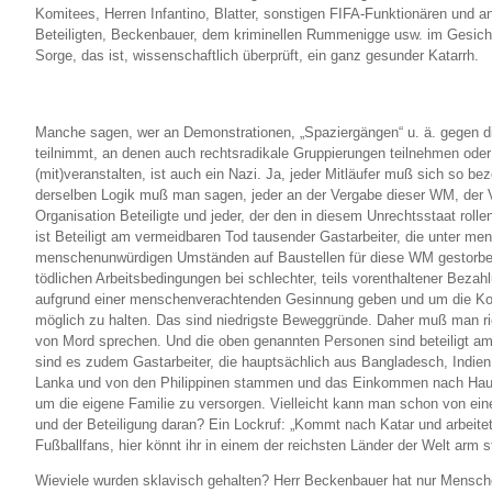
Komitees, Herren Infantino, Blatter, sonstigen FIFA-Funktionären und 
Beteiligten, Beckenbauer, dem kriminellen Rummenigge usw. im Gesich
Sorge, das ist, wissenschaftlich überprüft, ein ganz gesunder Katarrh.
Manche sagen, wer an Demonstrationen, „Spaziergängen“ u. ä. gegen
teilnimmt, an denen auch rechtsradikale Gruppierungen teilnehmen oder
(mit)veranstalten, ist auch ein Nazi. Ja, jeder Mitläufer muß sich so be
derselben Logik muß man sagen, jeder an der Vergabe dieser WM, der 
Organisation Beteiligte und jeder, der den in diesem Unrechtsstaat rolle
ist Beteiligt am vermeidbaren Tod tausender Gastarbeiter, die unter me
menschenunwürdigen Umständen auf Baustellen für diese WM gestorben
tödlichen Arbeitsbedingungen bei schlechter, teils vorenthaltener Bezah
aufgrund einer menschenverachtenden Gesinnung geben und um die Kos
möglich zu halten. Das sind niedrigste Beweggründe. Daher muß man ric
von Mord sprechen. Und die oben genannten Personen sind beteiligt a
sind es zudem Gastarbeiter, die hauptsächlich aus
Bangladesch, Indien,
Lanka und von den Philippinen stammen und das Einkommen nach Haus
um die eigene Familie zu versorgen. Vielleicht kann man schon von e
und der Beteiligung daran? Ein Lockruf: „Kommt nach Katar und arbeitet 
Fußballfans, hier könnt ihr in einem der reichsten Länder der Welt arm s
Wieviele wurden sklavisch gehalten? Herr Beckenbauer hat nur Mensche