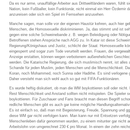
Da es nur arme, unauffällige Arbeiter aus Drittweltländern waren, fühlt s
Nation, kein Fußballer, kein Funktionär, nicht einmal ein Herr Özdemir 
anzureisen oder sich ein Spiel im Fernsehen anzusehen.
Manche sagen, man solle vor der eigenen Haustür kehren, auch hier 
Menschen, die Homosexuelle diskriminieren. Ja, das stimmt und ist sehr 
gegen eine solche Schweinebande z. B. wegen Beleidigung oder Nötigun
Betroffenen stehen Ansprüche nach AGG zu. In Katar ist diese Schwei
Regierung/Königshaus und Justiz, schlicht der Staat. Homosexuelle kön
eingesperrt und sogar zum Tode verurteilt werden. Frauen, die vergewal
Anzeige erstatten, können wegen verbotenem außerehelichen Geschlech
werden. Die Katarische Regierung, die sich muslimisch nennt, ist alles 
Schande für jeden Muslim, jeden Menschen und die Menschlichkeit. Da
Koran, noch Mohammed, noch Sunna oder Hadithe. Es sind verlogene 
Daher versteht man sich wohl auch so gut mit FIFA-Funktionären.
Es wurde heftig diskutiert, ob man die WM boykottieren soll oder nicht.
Rest Menschlichkeit und Anstand sollten nicht mitspielen. Die Spieler 
boykottieren. Für Zuschauer und Fans braucht man diesen Begriff schon
redliche Menschen gibt es auch gar keine mögliche Handlungsalternati
Es ist einfach so, daß man mit Begeisterung, Freude, Spannung und ggf
diese WM gar nicht verfolgen kann. Man kann nur mit Entsetzen verfolg
Menschenleben dafür genommen wurden, zu einem mitunter gar nicht a
Arbeitslohn von umgerechnet 230 € pro Monat. In einem der zehn reichs