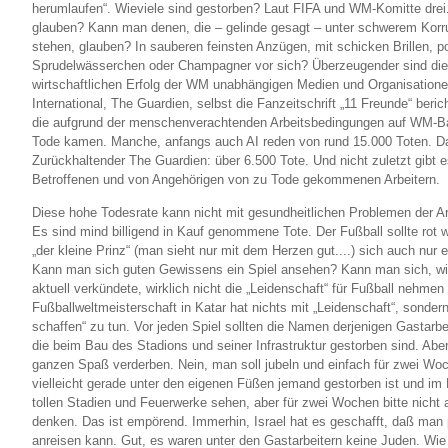
herumlaufen“. Wieviele sind gestorben? Laut FIFA und WM-Komitte dre
glauben? Kann man denen, die – gelinde gesagt – unter schwerem Korr
stehen, glauben? In sauberen feinsten Anzügen, mit schicken Brillen, pol
Sprudelwässerchen oder Champagner vor sich? Überzeugender sind die
wirtschaftlichen Erfolg der WM unabhängigen Medien und Organisatione
International, The Guardien, selbst die Fanzeitschrift „11 Freunde“ beri
die aufgrund der menschenverachtenden Arbeitsbedingungen auf WM-Bau
Tode kamen. Manche, anfangs auch AI reden von rund 15.000 Toten. Da
Zurückhaltender The Guardien: über 6.500 Tote. Und nicht zuletzt gibt e
Betroffenen und von Angehörigen von zu Tode gekommenen Arbeitern.
Diese hohe Todesrate kann nicht mit gesundheitlichen Problemen der Arb
Es sind mind billigend in Kauf genommene Tote. Der Fußball sollte rot w
„der kleine Prinz“ (man sieht nur mit dem Herzen gut....) sich auch nur 
Kann man sich guten Gewissens ein Spiel ansehen? Kann man sich, wi
aktuell verkündete, wirklich nicht die „Leidenschaft“ für Fußball nehme
Fußballweltmeisterschaft in Katar hat nichts mit „Leidenschaft“, sonder
schaffen“ zu tun. Vor jeden Spiel sollten die Namen derjenigen Gastarbe
die beim Bau des Stadions und seiner Infrastruktur gestorben sind. Abe
ganzen Spaß verderben. Nein, man soll jubeln und einfach für zwei Wo
vielleicht gerade unter den eigenen Füßen jemand gestorben ist und im
tollen Stadien und Feuerwerke sehen, aber für zwei Wochen bitte nicht 
denken. Das ist empörend. Immerhin, Israel hat es geschafft, daß man 
anreisen kann. Gut, es waren unter den Gastarbeitern keine Juden. Wi