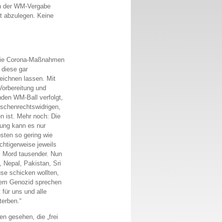
an der WM-Vergabe
t abzulegen. Keine
 die Corona-Maßnahmen
 diese gar
zeichnen lassen. Mit
Vorbereitung und
nden WM-Ball verfolgt,
nschenrechtswidrigen,
 ist. Mehr noch: Die
lung kann es nur
ten so gering wie
htigerweise jeweils
m Mord tausender. Nun
 Nepal, Pakistan, Sri
e schicken wollten,
inem Genozid sprechen
für uns und alle
terben.“
n gesehen, die „frei