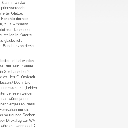
i. Kann man das
uptionsverdacht
ierter Glatze,
 Berichte der vom
n, z. B. Amnesty
chtet von Tausenden,
stellen in Katar zu
s glaube ich.
s Berichte von direkt
eiter erklärt werden.
ie Blut sein. Könnte
ein Spiel ansehen?
e es Herr C. Özdemir
n lassen? Doch! Die
n nur etwas mit „Leiden
iter verlesen werden,
r das würde ja den
chen vergessen, dass
 Fernsehen nur die
an so traurige Sachen
per Direktflug zur WM
e wäre es, wenn doch?