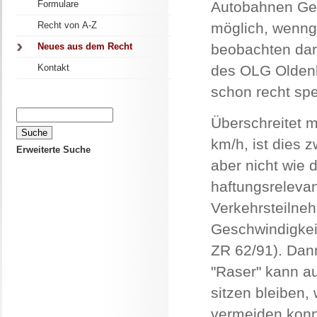
Formulare
Autobahnen Ges
Recht von A-Z
möglich, wenng
Neues aus dem Recht
beobachten darf
Kontakt
des OLG Oldenb
schon recht spe
Überschreitet 
km/h, ist dies 
Erweiterte Suche
aber nicht wie d
haftungsrelevan
Verkehrsteilneh
Geschwindigkei
ZR 62/91). Dann
"Raser" kann a
sitzen bleiben, 
vermeiden konn