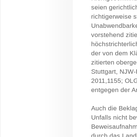
seien gerichtli
richtigerweise 
Unabwendbarkei
vorstehend ziti
höchstrichterli
der von dem Kl
zitierten oberg
Stuttgart, NJW
2011,1155; OL
entgegen der A
Auch die Bekla
Unfalls nicht 
Beweisaufnahme
durch das Landg