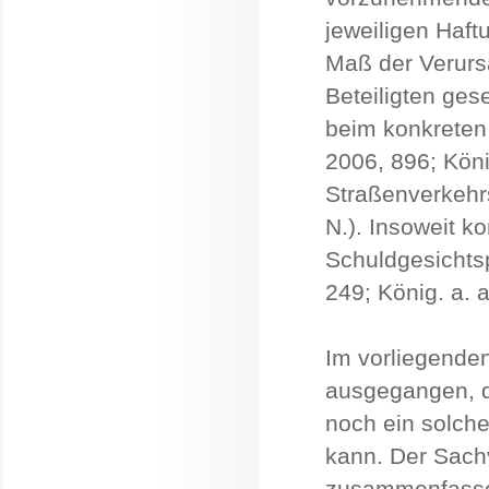
jeweiligen Haftu
Maß der Verurs
Beteiligten ges
beim konkreten
2006, 896; Köni
Straßenverkehrs
N.). Insoweit k
Schuldgesichts
249; König. a. a
Im vorliegenden
ausgegangen, d
noch ein solche
kann. Der Sach
zusammenfasse