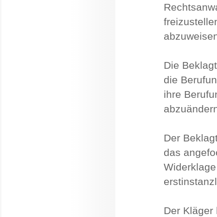
Rechtsanwa
freizustell
abzuweisen
Die Beklag
die Berufu
ihre Berufu
abzuändern
Der Beklagt
das angefoc
Widerklage
erstinstanz
Der Kläger 