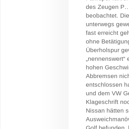
des Zeugen P…
beobachtet. Die
unterwegs gewe
fast erreicht ge
ohne Betätigung
Überholspur ge
„nennenswert“ 
hohen Geschwin
Abbremsen nich
entschlossen h
und dem VW Gol
Klageschrift no
Nissan hätten s
Ausweichmanöve
Golf befunden, 