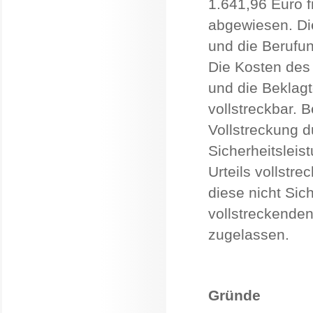
1.641,96 Euro f
abgewiesen. Di
und die Berufu
Die Kosten des 
und die Beklagte
vollstreckbar. 
Vollstreckung d
Sicherheitsleis
Urteils vollst
diese nicht Sic
vollstreckenden 
zugelassen.
Gründe