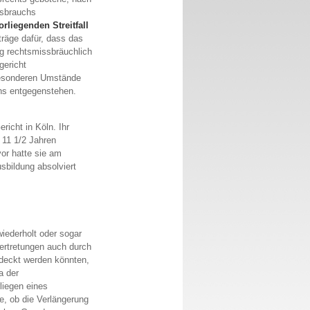
ssbrauchs
orliegenden Streitfall
räge dafür, dass das
ng rechtsmissbräuchlich
gericht
besonderen Umstände
hs entgegenstehen.
richt in Köln. Ihr
 11 1/2 Jahren
vor hatte sie am
sbildung absolviert
ederholt oder sogar
Vertretungen auch durch
edeckt werden könnten,
a der
liegen eines
e, ob die Verlängerung