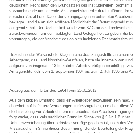
deutschem Recht nach den Grundsätzen des institutionellen Rechtsmi
vorzunehmende umfassende Missbrauchskontrolle durchzuführen. Im
v
sprechen Anzahl und Dauer der vorangegangenen befristeten Arbeitsvert
beklagte Land die an sich eröffnete Möglichkeit der Vertretungsbefristu
ausgenutzt hat. Der Rechtsstreit wurde vom BAG an das Landesarbeits
zurückverwiesen, um dem beklagten Land Gelegenheit zu geben, die 
vorzutragen, die der Annahme des an sich indizierten Rechtsmissbrauc
Bezeichnender Weise ist die Klägerin eine Justizangestellte an einem Ge
Arbeitgeber, das Land Nordrhein-Westfalen, hatte sie innerhalb von rund
aufgrund von insgesamt 13 befristeten Arbeitsverträgen beschäftigt. Zu
Amtsgerichts Köln vom 1. September 1994 bis zum 2. Juli 1996 eine Au
Auszug aus dem Urteil des EuGH vom 26.01.2012:
Aus dem bloßen Umstand, dass ein Arbeitgeber gezwungen sein mag, wi
dauerhaft auf befristete Vertretungen zurückzugreifen, und dass diese 
die Einstellung von Arbeitnehmern mit unbefristeten Arbeitsverträgen g
folgt weder, dass kein sachlicher Grund im Sinne von § 5 Nr. 1 Buchst. 
Rahmenvereinbarung über befristete Verträge gegeben ist, noch das Vor
Missbrauchs im Sinne dieser Bestimmung. Bei der Beurteilung der Frag