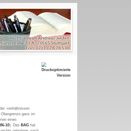
der -verhältnissen
e Obergrenze ganz im
men eines
86-10
). Das
BAG
hat
srechts gebotene, nach